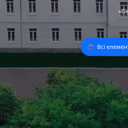
«Еl
Всі елемен