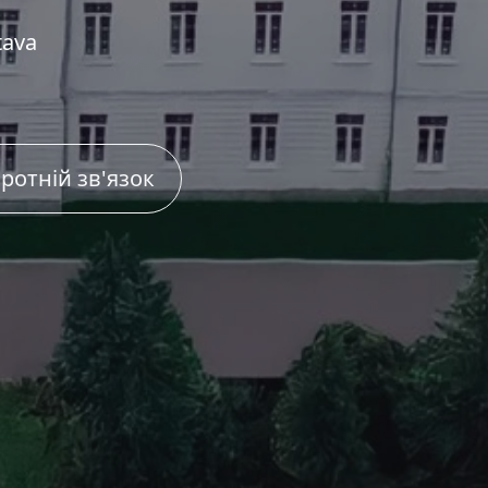
tava
ротній зв'язок