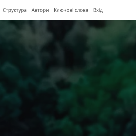
Структура
Автори
Ключові слова
Вхід