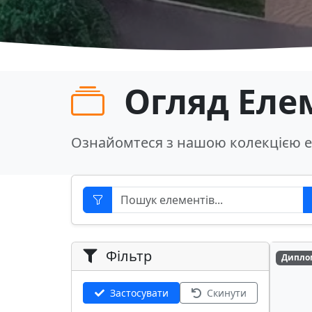
Огляд Еле
Ознайомтеся з нашою колекцією е
Фільтр
Дипло
Застосувати
Скинути