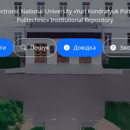
ectronic National University «Yuri Kondratyuk Pol
Politechnic» Institutional Repository
ти
Пошук
Довідка
Зво