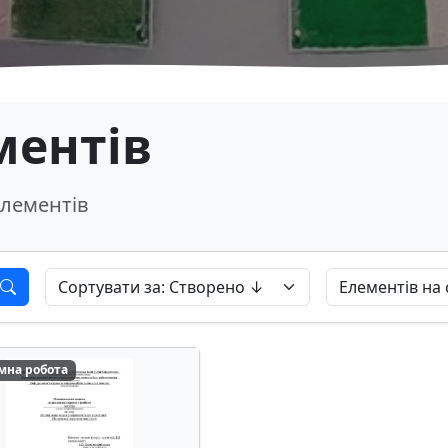
ментів
лементів
мна робота