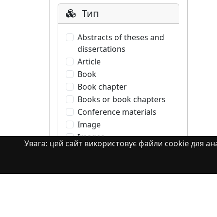
Тип
Abstracts of theses and
dissertations
Article
Book
Book chapter
Books or book chapters
Conference materials
Image
Images
Увага: цей сайт використовує файли cookie для ана
Learning Object
Monograph
Monograph. Books or
book chapters
Monograph. Part of a
book