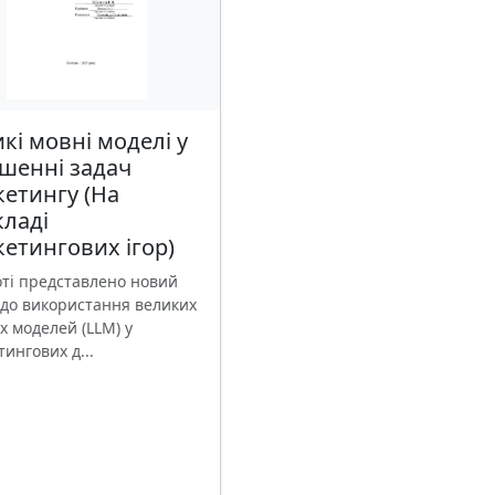
кі мовні моделі у
шенні задач
етингу (На
ладі
етингових ігор)
оті представлено новий
д до використання великих
х моделей (LLM) у
ингових д...