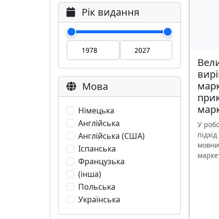
Рік видання
Вели
вирі
марк
Мова
прик
марк
Німецька
Англійська
У роб
підхі
Англійська (США)
мовни
Іспанська
маркет
Французька
(інша)
Польська
Українська