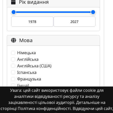
Рік видання
Мова
Німецька
Англійська
Англійська (США)
Іспанська
Французька
(інша)
Увага: цей сайт використовує файли cookie для
Польська
аналітики відвідуваності ресурсу та аналізу
Українська
зацікавленості цільової аудиторії. Детальніше на
сторінці Політика конфіденційності. Відвідуючи цей сайт