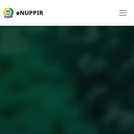
eNUPPIR