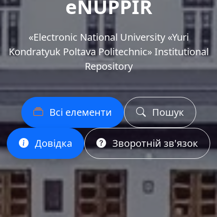
eNUPPIR
«Еlectronic National University «Yuri
Kondratyuk Poltava Politechnic» Institutional
Repository
Всі елементи
Пошук
Довідка
Зворотній зв'язок