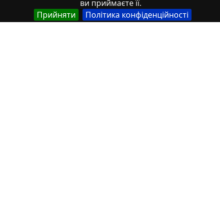
ви приймаєте її.
Тип
Прийняти
Політика конфіденційності
Abstracts of theses and dissertations
Article
Book
Book chapter
Books or book chapters
Conference materials
Image
Images
Learning Object
Monograph
Monograph. Books or book chapters
Monograph. Part of a book
Other
Patents
Scientific article