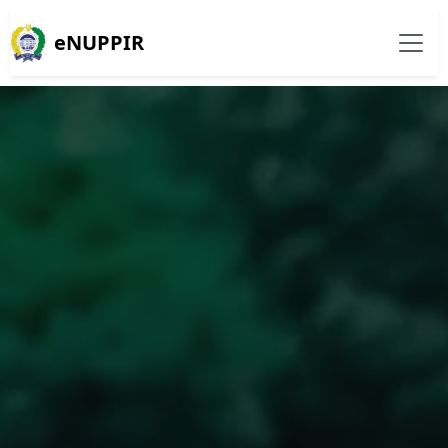
eNUPPIR