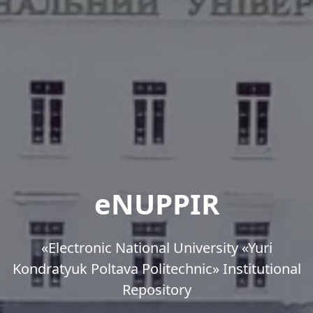
eNUPPIR
«Еlectronic National University «Yuri
Kondratyuk Poltava Politechnic» Institutional
Repository