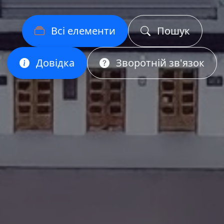
Всі елементи
Пошук
Довідка
Зворотній зв'язок