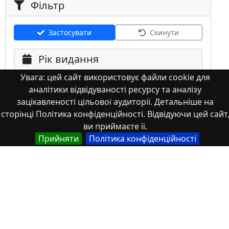
Фільтр
Застосувати
Скинути
Рік видання
Увага: цей сайт використовує файли cookie для
аналітики відвідуваності ресурсу та аналізу
зацікавленості цільової аудиторії. Детальніше на
сторінці Політика конфіденційності. Відвідуючи цей сайт
ви приймаєте її.
Мова
Прийняти
Політика конфіденційності
Німецька
Англійська
Англійська (США)
Іспанська
Французька
(інша)