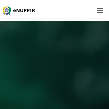
eNUPPIR