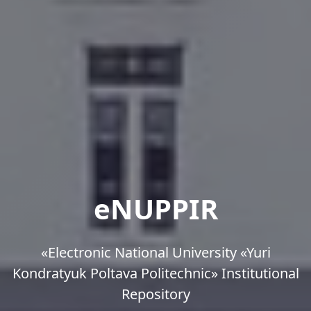
eNUPPIR
«Еlectronic National University «Yuri
Kondratyuk Poltava Politechnic» Institutional
Repository