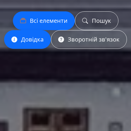
Всі елементи
Пошук
Довідка
Зворотній зв'язок