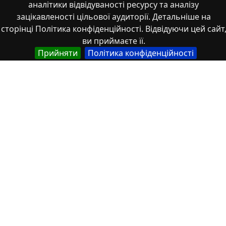
аналітики відвідуваності ресурсу та аналізу
зацікавленості цільової аудиторії. Детальніше на
сторінці Політика конфіденційності. Відвідуючи цей сайт
ви приймаєте її.
Стаття
Прийняти
Політика конфіденційності
Розвиток земельних правовідносин в
умовах війни
2025/12/22
1
Стаття