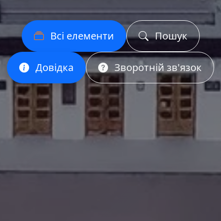
Всі елементи
Пошук
Довідка
Зворотній зв'язок