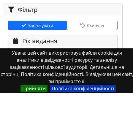
Фільтр
Застосувати
Скинути
Рік видання
Увага: цей сайт використовує файли cookie для
аналітики відвідуваності ресурсу та аналізу
зацікавленості цільової аудиторії. Детальніше на
сторінці Політика конфіденційності. Відвідуючи цей сайт
ви приймаєте її.
Мова
Прийняти
Політика конфіденційності
Німецька
Англійська
Англійська (США)
Іспанська
Французька