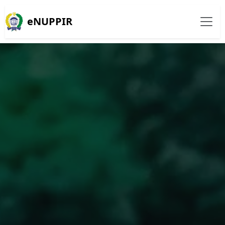
eNUPPIR