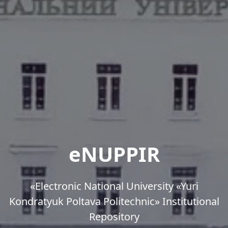
eNUPPIR
«Еlectronic National University «Yuri
Kondratyuk Poltava Politechnic» Institutional
Repository