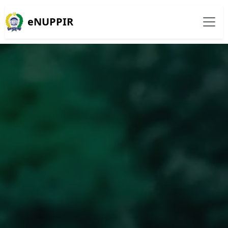
eNUPPIR