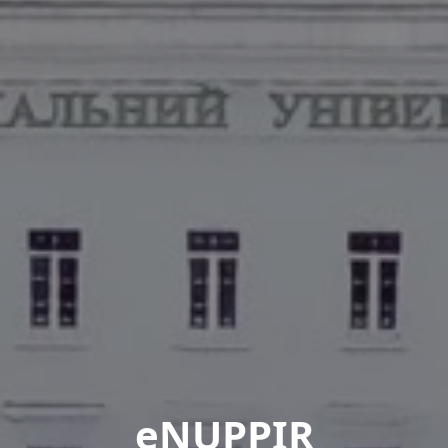
eNUPPIR