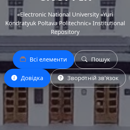
«Еlectronic National University «Yuri
Kondratyuk Poltava Politechnic» Institutional
Repository
Всі елементи
Пошук
Довідка
Зворотній зв'язок