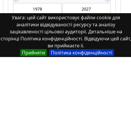
Увага: цей сайт використовує файли cookie для
аналітики відвідуваності ресурсу та аналізу
Мова
зацікавленості цільової аудиторії. Детальніше на
сторінці Політика конфіденційності. Відвідуючи цей сайт
Німецька
ви приймаєте її.
Прийняти
Політика конфіденційності
Англійська
Англійська (США)
Іспанська
Французька
(інша)
Польська
Українська
Тип