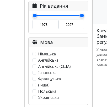
Рік видання
Кре
банк
рег
Мова
У квал
Німецька
узагал
визна
Англійська
класиф
Англійська (США)
Іспанська
Французька
(інша)
Польська
Українська