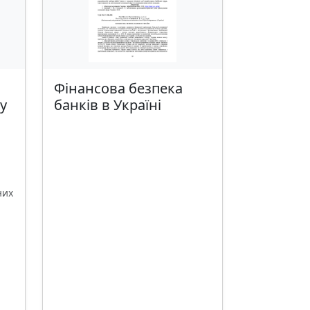
Фінансова безпека
у
банків в Україні
них