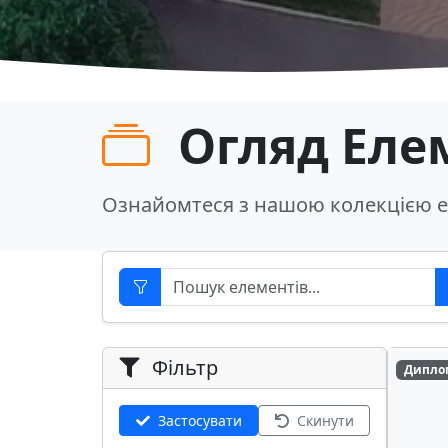
Огляд Еле
Ознайомтеся з нашою колекцією е
Фільтр
Дипло
Застосувати
Скинути