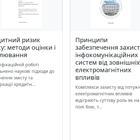
дитний ризик
Принципи
у: методи оцінки і
забезпечення захист
улювання
інфокомунікаційних
систем від зовнішніх
іфікаційній роботі
електромагнітних
ьнено наукові підходи до
впливів
чення змісту та
ікації кредитн...
Комплекси захисту від потуж
електромагнітних впливів
відіграють суттєву роль як на
полі бою, т...