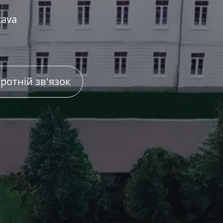
tava
ротній зв'язок