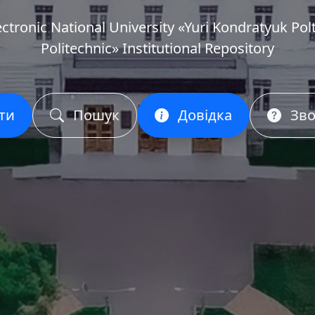
ectronic National University «Yuri Kondratyuk Pol
Politechnic» Institutional Repository
ти
Пошук
Довідка
Зво