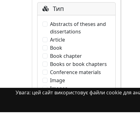
Тип
Abstracts of theses and
dissertations
Article
Book
Book chapter
Books or book chapters
Conference materials
Image
Images
Увага: цей сайт використовує файли cookie для ана
Learning Object
Monograph
Monograph. Books or
book chapters
Monograph. Part of a
book