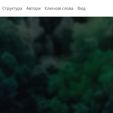
Структура
Автори
Ключові слова
Вхід