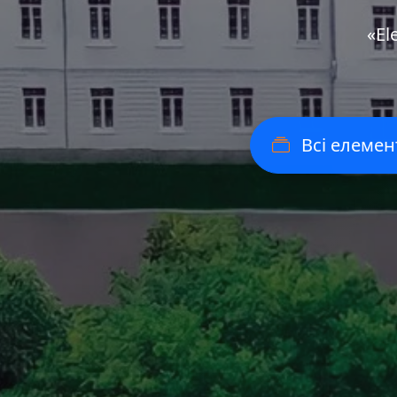
«Еl
Всі елемен