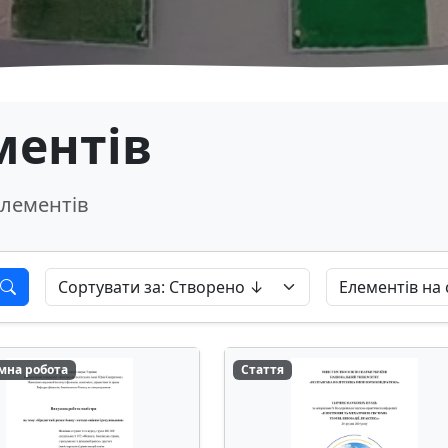
ментів
лементів
мна робота
Стаття