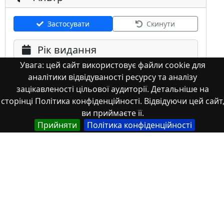
Застосувати
Скинути
Рік видання
Увага: цей сайт використовує файли cookie для
аналітики відвідуваності ресурсу та аналізу
зацікавленості цільової аудиторії. Детальніше на
сторінці Політика конфіденційності. Відвідуючи цей сайт
ви приймаєте її.
Мова
Прийняти
Політика конфіденційності
Німецька
Англійська
Англійська (США)
Іспанська
Французька
(інша)