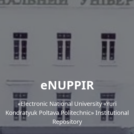
eNUPPIR
«Еlectronic National University «Yuri
Kondratyuk Poltava Politechnic» Institutional
Repository