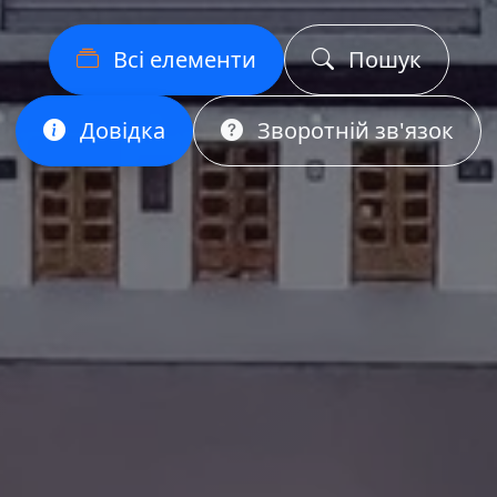
Всі елементи
Пошук
Довідка
Зворотній зв'язок