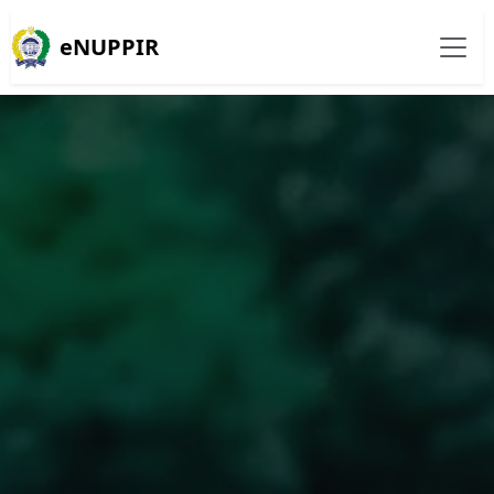
eNUPPIR