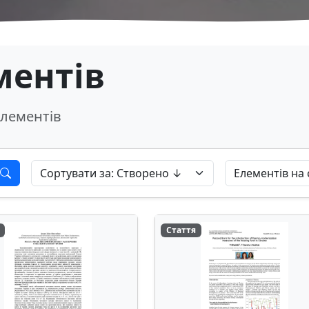
ментів
лементів
Стаття