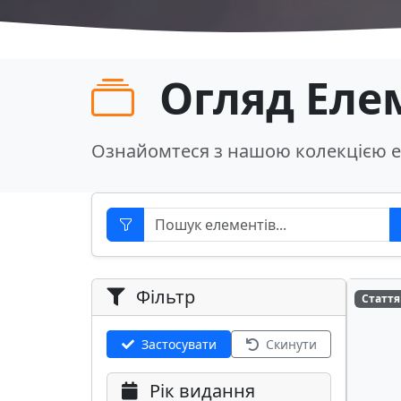
Огляд Еле
Ознайомтеся з нашою колекцією е
Фільтр
Стаття
Застосувати
Скинути
Рік видання