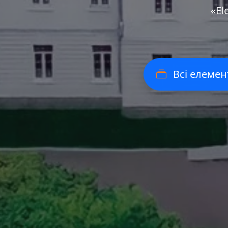
«Еl
Всі елемен