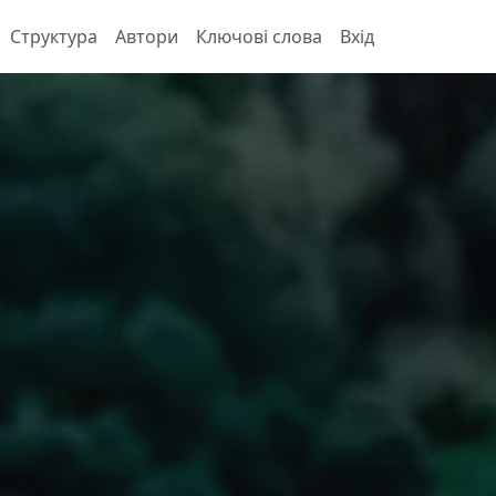
Структура
Автори
Ключові слова
Вхід