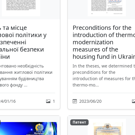
 та місце
Preconditions for the
ової політики у
introduction of therm
зпеченні
modernization
альної безпеки
measures of the
їни
housing fund in Ukrai
нтовано необхідність
In the theses, we determined 
вання житлової політики
preconditions for the
хуванням будівництва
introduction of measures for t
ого фонду ...
thermo-mo...
4/01/16
1
2023/06/20
Патент