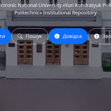
ectronic National University «Yuri Kondratyuk Pol
Politechnic» Institutional Repository
ти
Пошук
Довідка
Зво