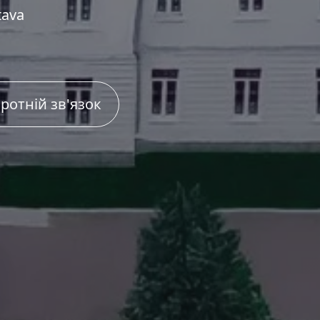
tava
ротній зв'язок