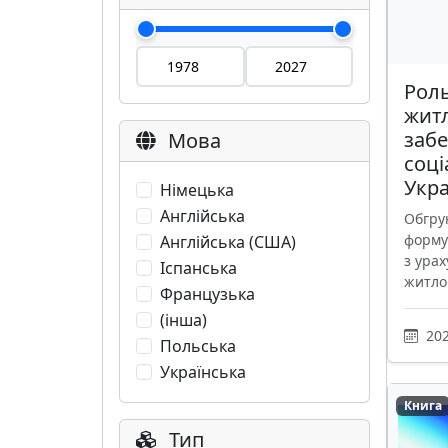
Роль
житл
забе
Мова
соці
Укра
Німецька
Англійська
Обгру
форму
Англійська (США)
з ура
Іспанська
житлов
Французька
(інша)
202
Польська
Українська
Книга
Тип