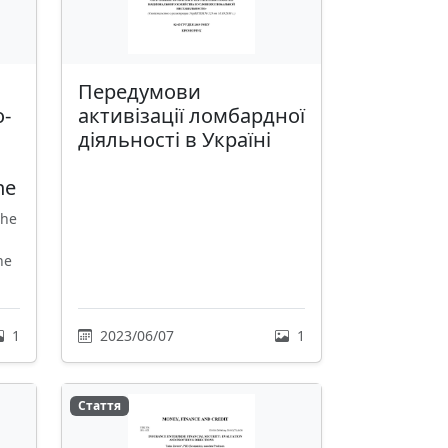
Передумови
o-
активізації ломбардної
діяльності в Україні
ne
the
he
1
2023/06/07
1
Стаття