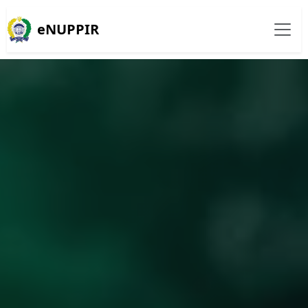
eNUPPIR