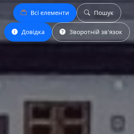
Всі елементи
Пошук
Довідка
Зворотній зв'язок