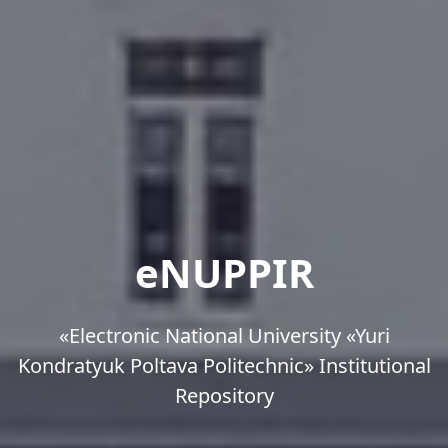
eNUPPIR
«Еlectronic National University «Yuri
Kondratyuk Poltava Politechnic» Institutional
Repository