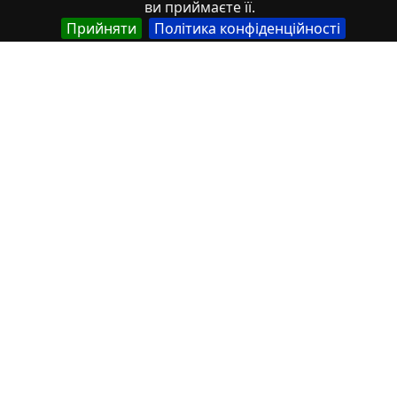
ви приймаєте її.
Прийняти
Політика конфіденційності
Стаття
Перспективні напрями розвитку
зеленого туризму в Україні
2019/05/14
1
Стаття