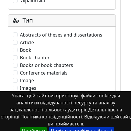
Українська
Тип
Abstracts of theses and dissertations
Article
Book
Book chapter
Books or book chapters
Conference materials
Image
Images
Learning Object
Увага: цей сайт використовує файли cookie для
аналітики відвідуваності ресурсу та аналізу
Monograph
зацікавленості цільової аудиторії. Детальніше на
Monograph. Books or book chapters
сторінці Політика конфіденційності. Відвідуючи цей сайт
Monograph. Part of a book
ви приймаєте її.
Other
Прийняти
Політика конфіденційності