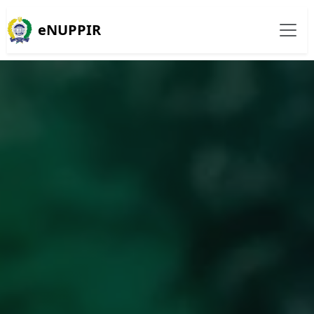
eNUPPIR