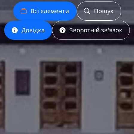
Всі елементи
Пошук
Довідка
Зворотній зв'язок