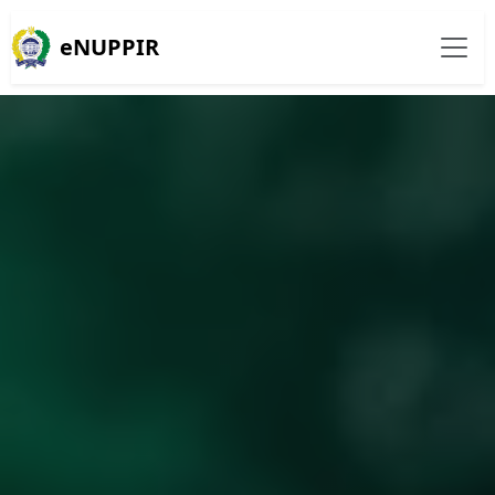
eNUPPIR