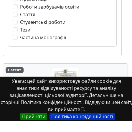
Роботи здобувачів освіти
Стаття
Студентські роботи
Тези
частина монографії
Патент
Увага: цей сайт використовує файли cookie для
аналітики відвідуваності ресурсу та аналізу
зацікавленості цільової аудиторії. Детальніше на
сторінці Політика конфіденційності. Відвідуючи цей сайт
ви приймаєте її.
Свідоцтво про реєстрацію авторського
Прийняти
Політика конфіденційності
права № 136950 на твір «Визначення
міцності на продавлювання плитних