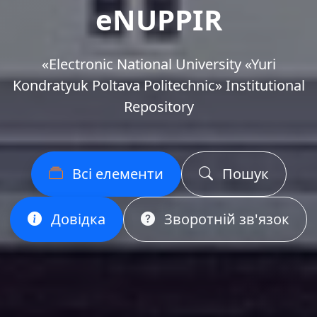
eNUPPIR
«Еlectronic National University «Yuri
Kondratyuk Poltava Politechnic» Institutional
Repository
Всі елементи
Пошук
Довідка
Зворотній зв'язок