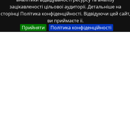
зацікавленості цільової аудиторії. Детальніше на
сторінці Політика конфіденційності. Відвідуючи цей сайт
ви приймаєте її.
Прийняти
Політика конфіденційності
Експлуатація та ремонт свердловин на
рідкі і газоподібні корисні копалини
На основі патентних, літературних джерел, а також
набутого досвіду діяльності промислови...
2026/07/24
1
Стаття