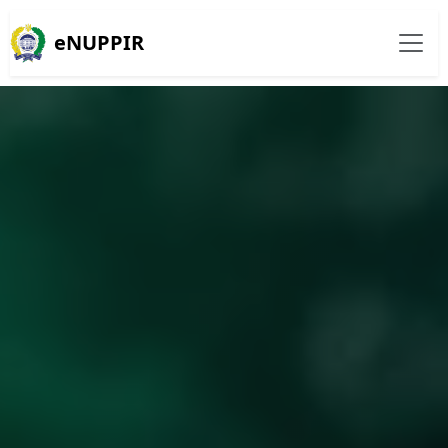
eNUPPIR