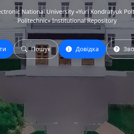
ectronic National University «Yuri Kondratyuk Pol
Politechnic» Institutional Repository
ти
Пошук
Довідка
Зво