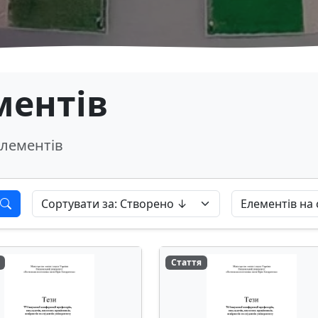
ментів
лементів
Стаття