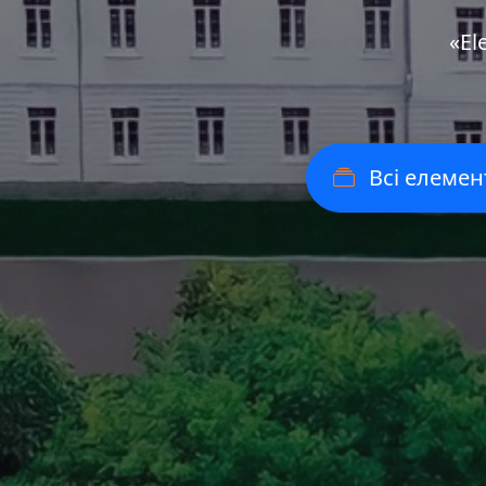
«Еl
Всі елемен