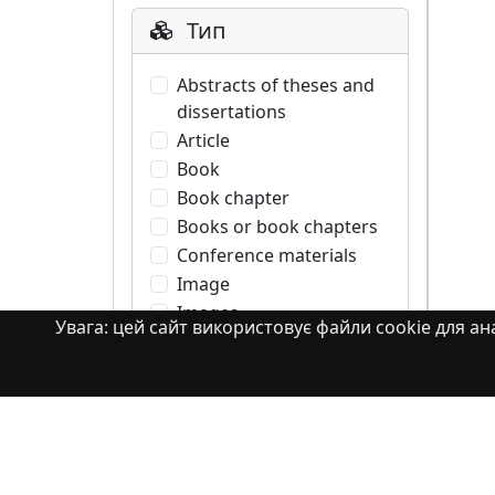
Тип
Abstracts of theses and
dissertations
Article
Book
Book chapter
Books or book chapters
Conference materials
Image
Images
Увага: цей сайт використовує файли cookie для ана
Learning Object
Monograph
Monograph. Books or
book chapters
Monograph. Part of a
book