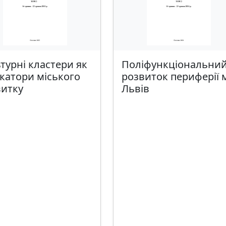
турні кластери як
Поліфункціональни
катори міського
розвиток периферії 
витку
Львів