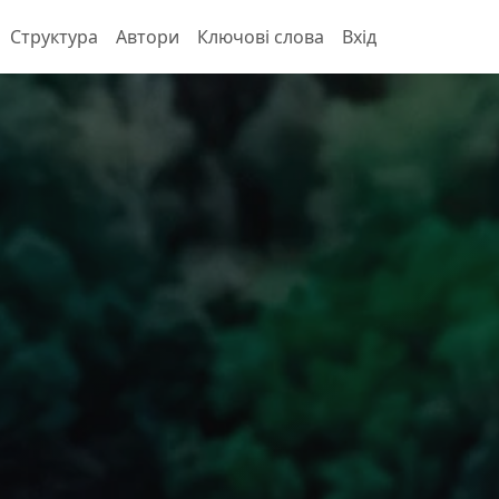
Структура
Автори
Ключові слова
Вхід