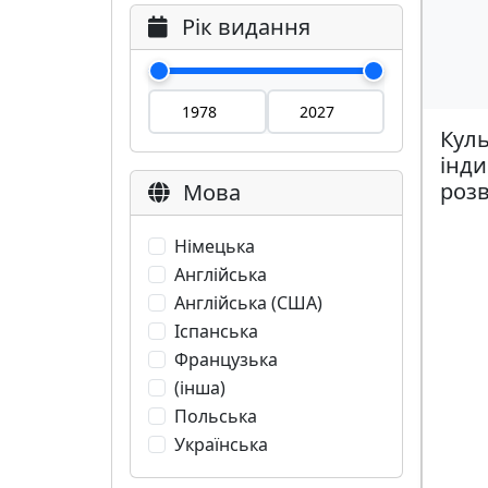
Рік видання
Куль
інди
роз
Мова
Німецька
Англійська
Англійська (США)
Іспанська
Французька
(інша)
Польська
Українська