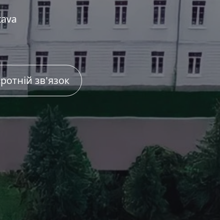
tava
ротній зв'язок