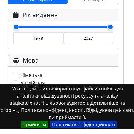
Рік видання
Мова
Німецька
Англійська
Увага: цей сайт використовує файли cookie для
Англійська (США)
аналітики відвідуваності ресурсу та аналізу
Іспанська
зацікавленості цільової аудиторії. Детальніше на
Французька
сторінці Політика конфіденційності. Відвідуючи цей сайт
(інша)
ви приймаєте її.
Польська
Прийняти
Політика конфіденційності
Українська