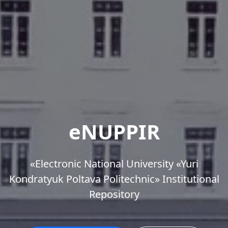
eNUPPIR
«Еlectronic National University «Yuri
Kondratyuk Poltava Politechnic» Institutional
Repository