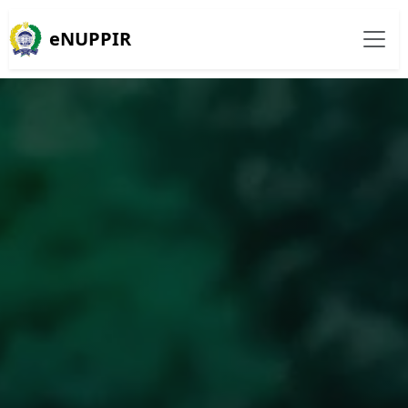
eNUPPIR