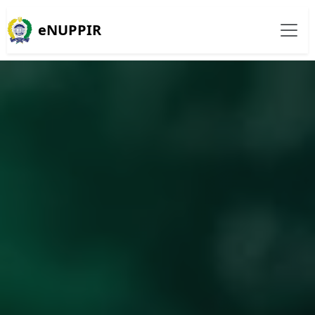
eNUPPIR