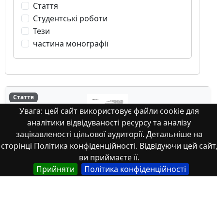
Стаття
Студентські роботи
Тези
частина монографії
Стаття
Увага: цей сайт використовує файли cookie для
аналітики відвідуваності ресурсу та аналізу
зацікавленості цільової аудиторії. Детальніше на
сторінці Політика конфіденційності. Відвідуючи цей сайт
ви приймаєте її.
Прийняти
Політика конфіденційності
Особливості перекладу термінології
галузі машинобудування
Актуальність цього дослідження зумовлена динамічним
розвитком машинобудівельної галузі, який, зі ...