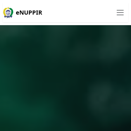
eNUPPIR