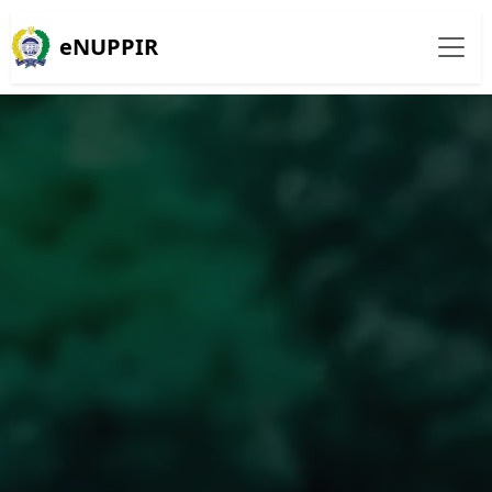
eNUPPIR