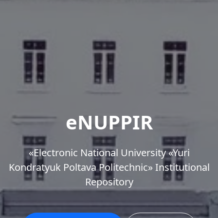
eNUPPIR
«Еlectronic National University «Yuri
Kondratyuk Poltava Politechnic» Institutional
Repository