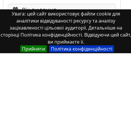
Рік видання
Увага: цей сайт використовує файли cookie для
аналітики відвідуваності ресурсу та аналізу
зацікавленості цільової аудиторії. Детальніше на
сторінці Політика конфіденційності. Відвідуючи цей сайт
ви приймаєте її.
Прийняти
Політика конфіденційності
Мова
Німецька
Англійська
Англійська (США)
Іспанська
Французька
(інша)
Польська
Українська