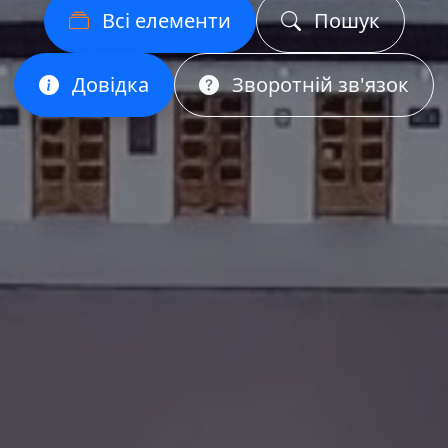
Всі елементи
Пошук
Довідка
Зворотній зв'язок