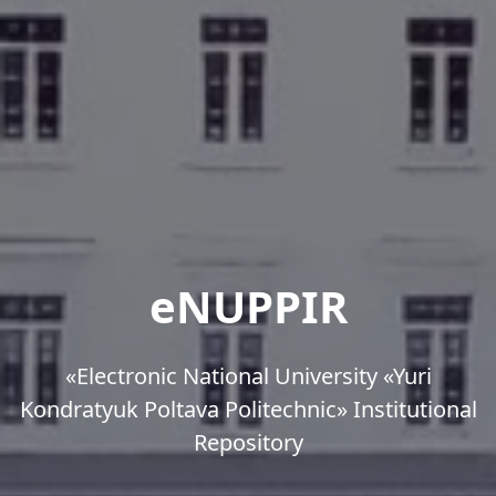
eNUPPIR
«Еlectronic National University «Yuri
Kondratyuk Poltava Politechnic» Institutional
Repository