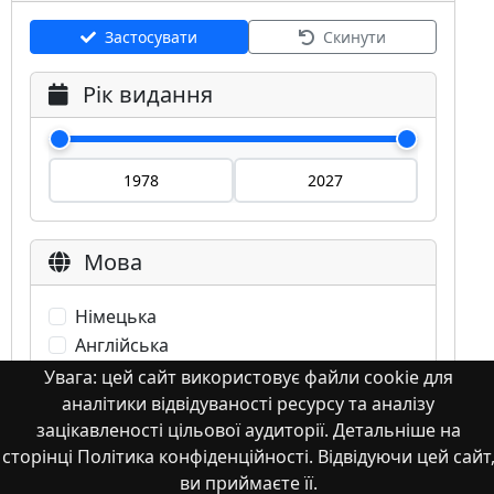
Застосувати
Скинути
Рік видання
Мова
Німецька
Англійська
Англійська (США)
Увага: цей сайт використовує файли cookie для
Іспанська
аналітики відвідуваності ресурсу та аналізу
зацікавленості цільової аудиторії. Детальніше на
Французька
сторінці Політика конфіденційності. Відвідуючи цей сайт
(інша)
ви приймаєте її.
Польська