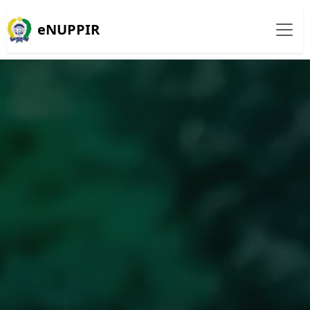
eNUPPIR