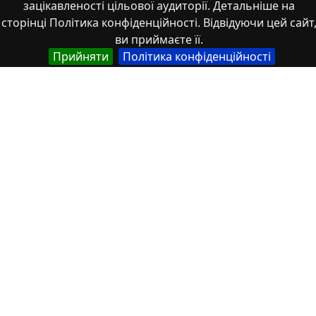
зацікавленості цільової аудиторії. Детальніше на
сторінці Політика конфіденційності. Відвідуючи цей сайт
Моделювання та прогнозування в
ви приймаєте її.
інтелектуальних транспортних
Прийняти
Політика конфіденційності
системах
У великих промислових містах, таких як Кривий Ріг,
викиди автотранспорту стають дедалі серйознішо...
2025/12/22
1
Стаття
Методологія та організація наукових