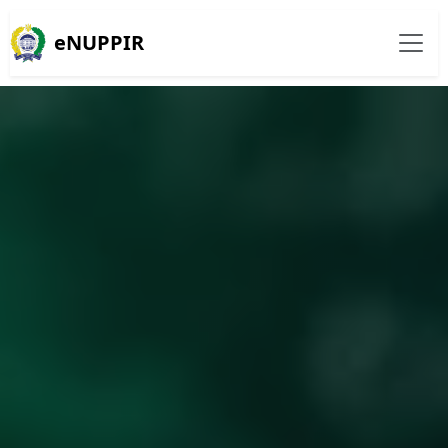
eNUPPIR