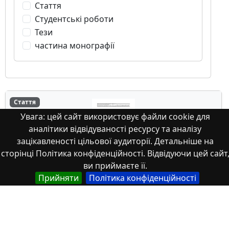
Стаття
Студентські роботи
Тези
частина монографії
Стаття
Увага: цей сайт використовує файли cookie для
аналітики відвідуваності ресурсу та аналізу
зацікавленості цільової аудиторії. Детальніше на
сторінці Політика конфіденційності. Відвідуючи цей сайт
ви приймаєте її.
Прийняти
Політика конфіденційності
Peculiarities of the compatible behavior of
structural components in nitrate systems
of cesium, strontium and neodymium
precursors: some applied aspects of their