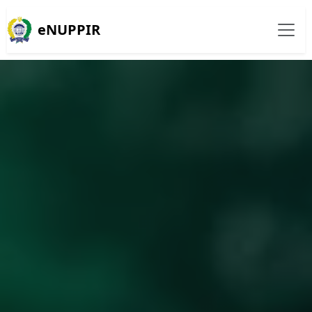
eNUPPIR