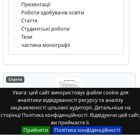
Презентації
Роботи здобувачів освіти
Стаття
Студентські роботи
Тези
частина монографії
Стаття
Увага: цей сайт використовує файли cookie для
аналітики відвідуваності ресурсу та аналізу
зацікавленості цільової аудиторії. Детальніше на
сторінці Політика конфіденційності. Відвідуючи цей сайт
ви приймаєте її.
Neural network support for introscopy of
Прийняти
Політика конфіденційності
internal structure and properties of the