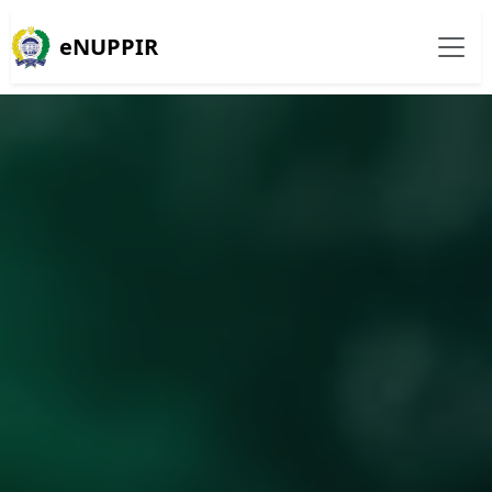
eNUPPIR