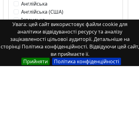
Англійська
Англійська (США)
Іспанська
Увага: цей сайт використовує файли cookie для
Французька
аналітики відвідуваності ресурсу та аналізу
(інша)
зацікавленості цільової аудиторії. Детальніше на
Польська
сторінці Політика конфіденційності. Відвідуючи цей сайт
Українська
ви приймаєте її.
Прийняти
Політика конфіденційності
Тип
Abstracts of theses and dissertations
Article
Book
Book chapter
Books or book chapters
Conference materials
Image