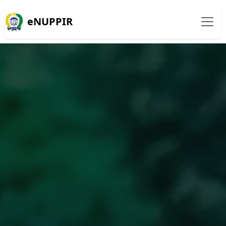
eNUPPIR