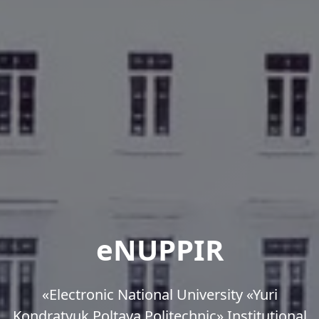
eNUPPIR
«Еlectronic National University «Yuri
Kondratyuk Poltava Politechnic» Institutional