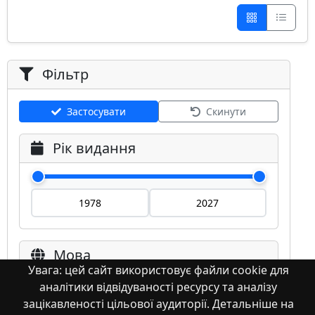
Фільтр
Застосувати
Скинути
Рік видання
Мова
Увага: цей сайт використовує файли cookie для
аналітики відвідуваності ресурсу та аналізу
Німецька
зацікавленості цільової аудиторії. Детальніше на
Англійська