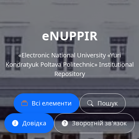
eNUPPIR
«Еlectronic National University «Yuri
Kondratyuk Poltava Politechnic» Institutional
Repository
Всі елементи
Пошук
Довідка
Зворотній зв'язок