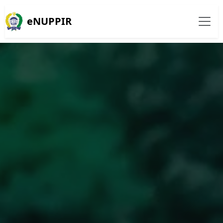
eNUPPIR