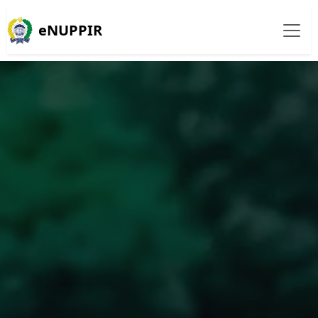
eNUPPIR