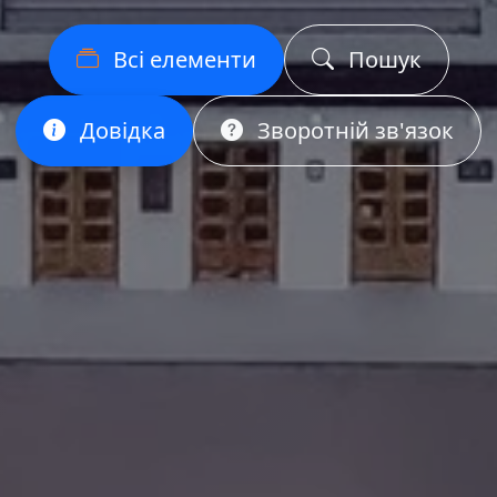
Всі елементи
Пошук
Довідка
Зворотній зв'язок