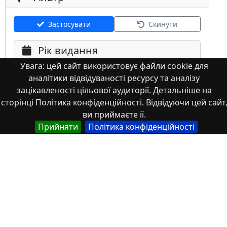
Застосувати
Скинути
Рік видання
Увага: цей сайт використовує файли cookie для
аналітики відвідуваності ресурсу та аналізу
зацікавленості цільової аудиторії. Детальніше на
сторінці Політика конфіденційності. Відвідуючи цей сайт
ви приймаєте її.
Мова
Прийняти
Політика конфіденційності
Німецька
Англійська
Англійська (США)
Іспанська
Французька
(інша)