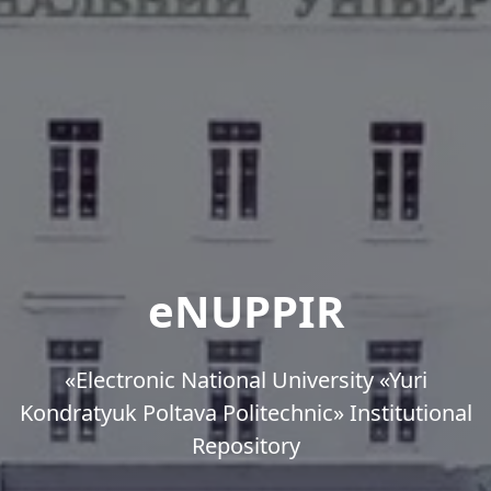
eNUPPIR
«Еlectronic National University «Yuri
Kondratyuk Poltava Politechnic» Institutional
Repository