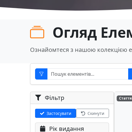
Огляд Еле
Ознайомтеся з нашою колекцією е
Фільтр
Стаття
Застосувати
Скинути
Рік видання