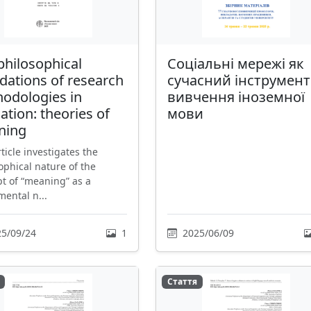
philosophical
Соціальні мережі як
dations of research
сучасний інструмент
odologies in
вивчення іноземної
ation: theories of
мови
ning
rticle investigates the
ophical nature of the
t of “meaning” as a
ental n...
5/09/24
1
2025/06/09
Стаття