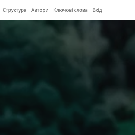
Структура
Автори
Ключові слова
Вхід