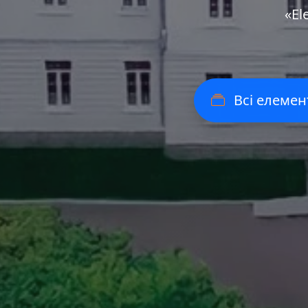
«Еl
Всі елемен