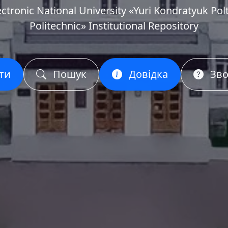
ectronic National University «Yuri Kondratyuk Pol
Politechnic» Institutional Repository
ти
Пошук
Довідка
Зво