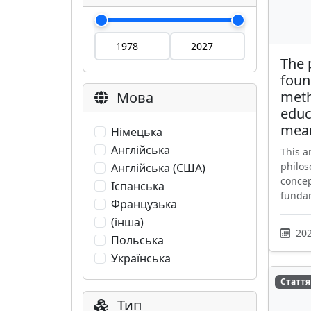
The 
foun
meth
Мова
educ
mea
Німецька
Англійська
This a
philos
Англійська (США)
concep
Іспанська
fundam
Французька
(інша)
202
Польська
Українська
Стаття
Тип