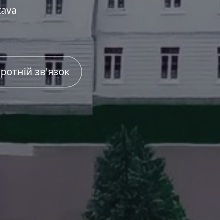
tava
ротній зв'язок