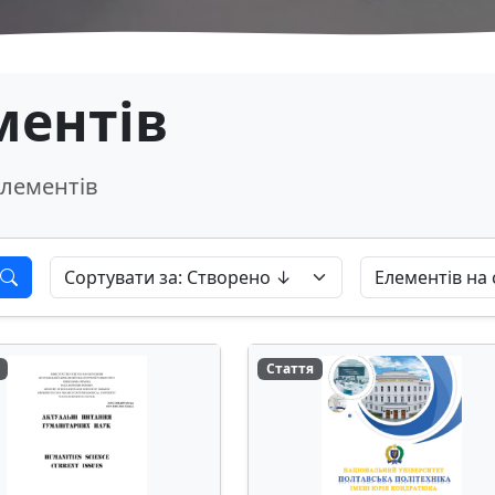
ментів
лементів
Стаття