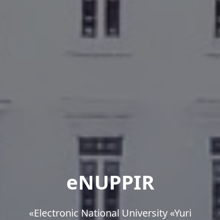
eNUPPIR
«Еlectronic National University «Yuri