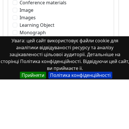
Conference materials
Image
Images
Learning Object
Monograph
Monograph. Books or book chapters
Увага: цей сайт використовує файли cookie для
Monograph. Part of a book
аналітики відвідуваності ресурсу та аналізу
зацікавленості цільової аудиторії. Детальніше на
Other
сторінці Політика конфіденційності. Відвідуючи цей сайт
Patents
ви приймаєте її.
Scientific article
Прийняти
Політика конфіденційності
Student works
Tesis
Textbook
Theses
Thesis
Working Paper
Автореферати дисертацій та дисертації