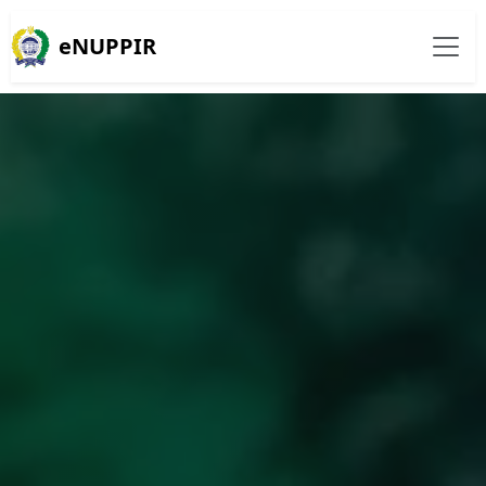
eNUPPIR