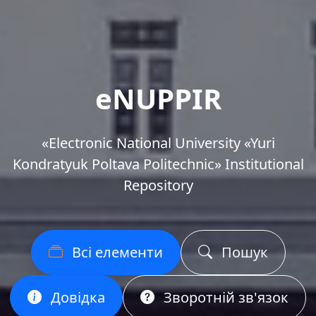
eNUPPIR
«Еlectronic National University «Yuri
Kondratyuk Poltava Politechnic» Institutional
Repository
Всі елементи
Пошук
Довідка
Зворотній зв'язок