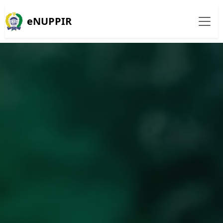
eNUPPIR