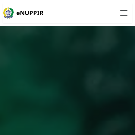
eNUPPIR