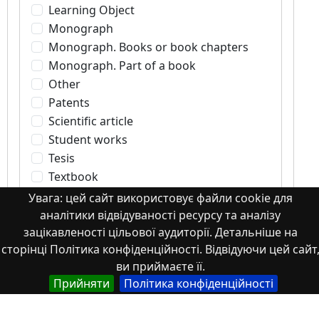
Learning Object
Monograph
Monograph. Books or book chapters
Monograph. Part of a book
Other
Patents
Scientific article
Student works
Tesis
Textbook
Theses
Увага: цей сайт використовує файли cookie для
Thesis
аналітики відвідуваності ресурсу та аналізу
зацікавленості цільової аудиторії. Детальніше на
Working Paper
сторінці Політика конфіденційності. Відвідуючи цей сайт
Автореферати дисертацій та дисертації
ви приймаєте її.
Зображення
Прийняти
Політика конфіденційності
Зображення, аудіо- та відео-файли
Книжки чи розділи книг