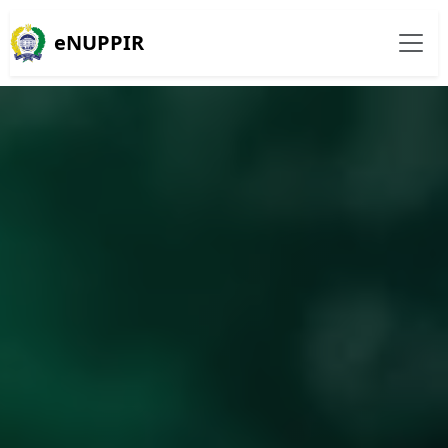
eNUPPIR