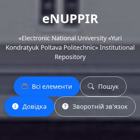
eNUPPIR
«Еlectronic National University «Yuri
Kondratyuk Poltava Politechnic» Institutional
Repository
Всі елементи
Пошук
Довідка
Зворотній зв'язок