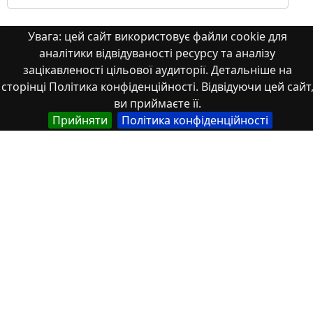
Увага: цей сайт використовує файли cookie для
Стаття
аналітики відвідуваності ресурсу та аналізу
зацікавленості цільової аудиторії. Детальніше на
сторінці Політика конфіденційності. Відвідуючи цей сайт
ви приймаєте її.
Прийняти
Політика конфіденційності
Use of virtual measuring devices in
metrology, electronics and electrical
machines for the training of electrical
engineering specialists
he work shows that a promising direction for the
modernization of the educational laboratory base...
2026/02/20
1