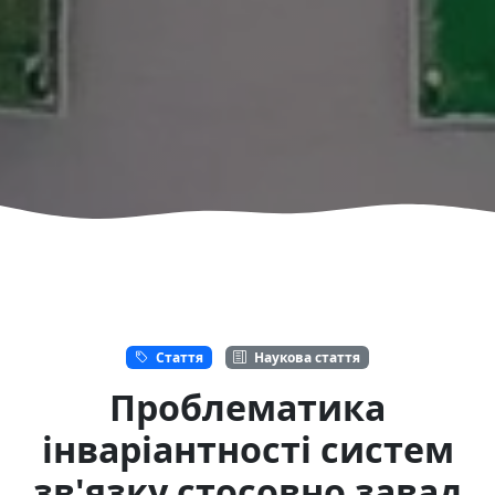
Стаття
Наукова стаття
Проблематика
інваріантності систем
зв'язку стосовно завад