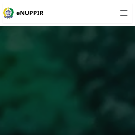
eNUPPIR