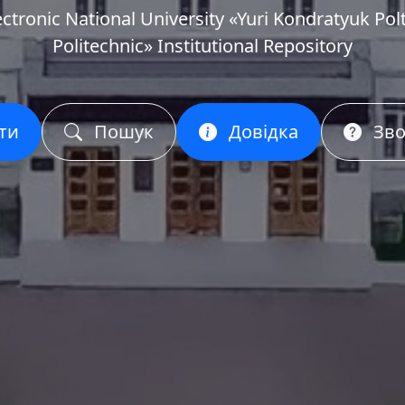
ectronic National University «Yuri Kondratyuk Pol
Politechnic» Institutional Repository
ти
Пошук
Довідка
Зво