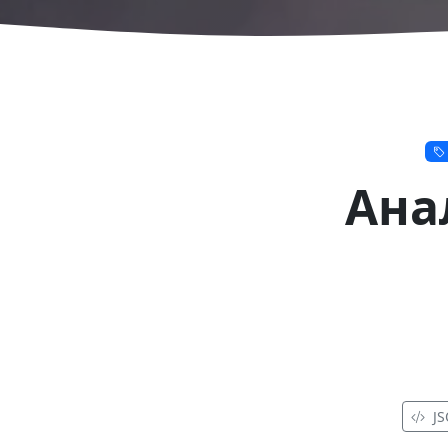
Ана
J