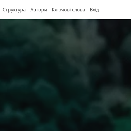
Структура
Автори
Ключові слова
Вхід