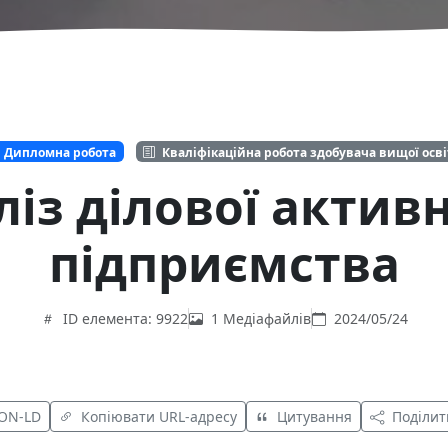
Дипломна робота
Кваліфікаційна робота здобувача вищої осв
ліз ділової активн
підприємства
ID елемента: 9922
1 Медіафайлів
2024/05/24
SON-LD
Копіювати URL-адресу
Цитування
Поділит