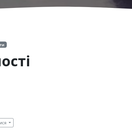
іти
ості
ися