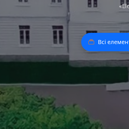
«Еl
Всі елемен