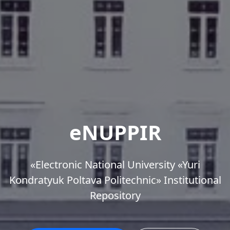
eNUPPIR
«Еlectronic National University «Yuri
Kondratyuk Poltava Politechnic» Institutional
Repository