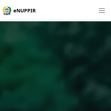
eNUPPIR