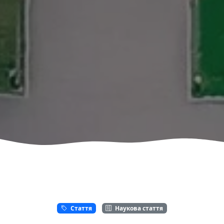
Стаття
Наукова стаття