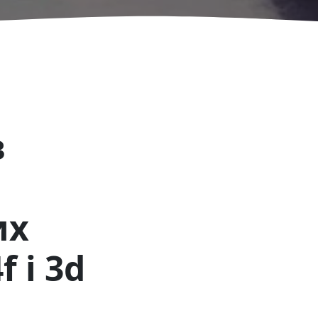
в
их
 і 3d