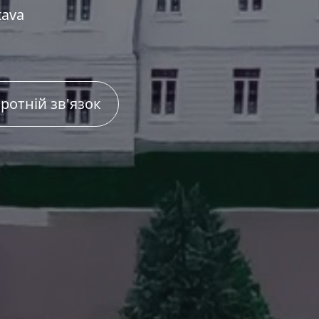
tava
ротній зв'язок