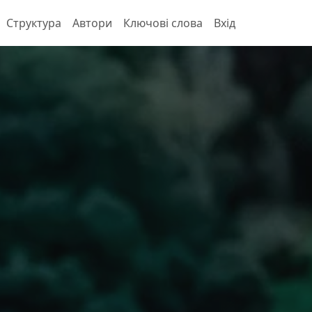
Структура
Автори
Ключові слова
Вхід