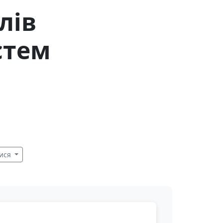
лів
стем
ися