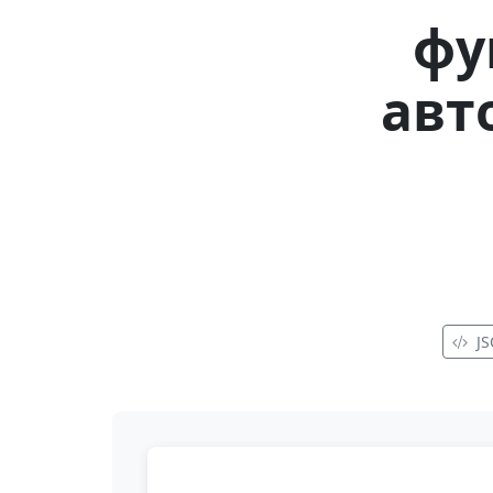
фу
авт
J