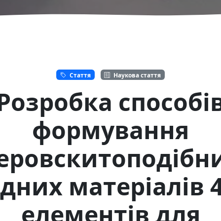
Стаття
Наукова стаття
Розробка способі
формування
еровскитоподібн
дних матеріалів 4f
елементів для