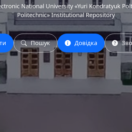
ectronic National University «Yuri Kondratyuk Pol
Politechnic» Institutional Repository
ти
Пошук
Довідка
Зво