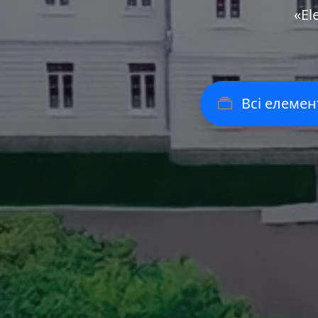
«Еl
Всі елемен