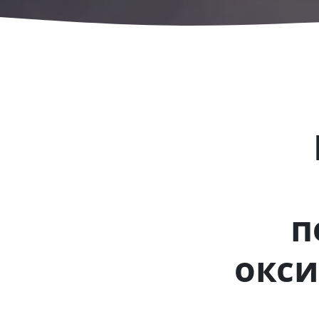
п
окси