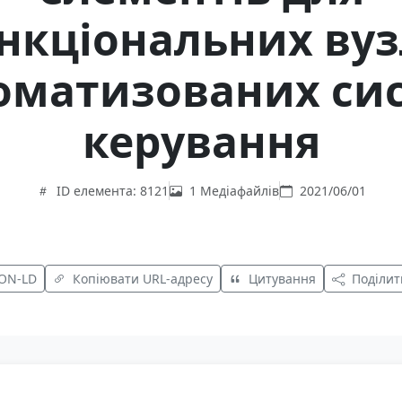
нкціональних вуз
оматизованих си
керування
ID елемента: 8121
1 Медіафайлів
2021/06/01
SON-LD
Копіювати URL-адресу
Цитування
Поділит