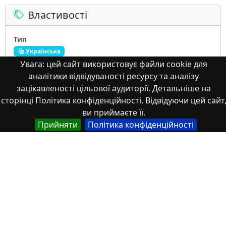
Властивості
Тип
Українська
Увага: цей сайт використовує файли cookie для
Тези
аналітики відвідуваності ресурсу та аналізу
Англійська
зацікавленості цільової аудиторії. Детальніше на
Theses
сторінці Політика конфіденційності. Відвідуючи цей сайт
ви приймаєте її.
Прийняти
Політика конфіденційності
Назва
Англійська
Statistical study of inflation indicators in Ukraine in
the system of monitoring sustainable development
goals
Українська
Статистичне дослідження показників інфляції в