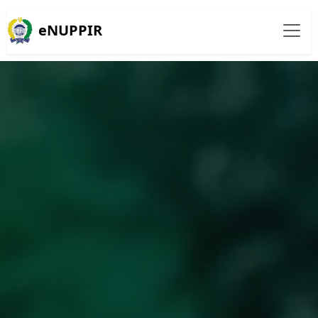
eNUPPIR