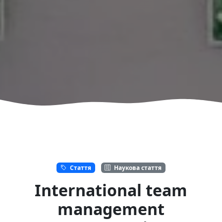
Стаття
Наукова стаття
International team
management