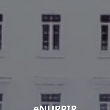
eNUPPIR