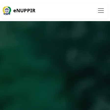
eNUPPIR