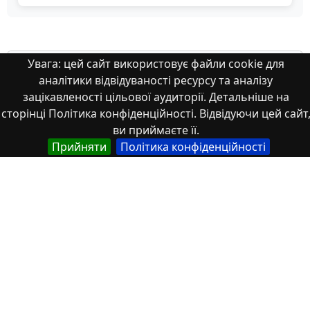
Властивості
Увага: цей сайт використовує файли cookie для
аналітики відвідуваності ресурсу та аналізу
зацікавленості цільової аудиторії. Детальніше на
Тип
сторінці Політика конфіденційності. Відвідуючи цей сайт
Українська
ви приймаєте її.
Наукова стаття
Прийняти
Політика конфіденційності
Англійська
Scientific article
Назва
Англійська
International team management competencies’
development during business studies
Українська