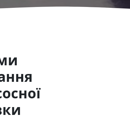
еми
ання
осної
вки