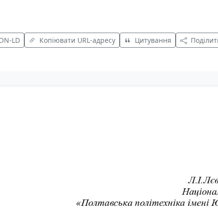
SON-LD
Копіювати URL-адресу
Цитування
Поділит