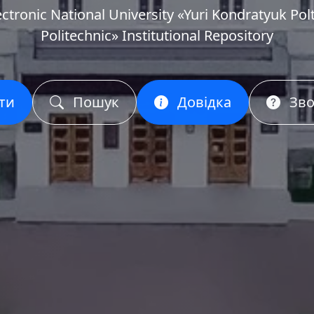
ectronic National University «Yuri Kondratyuk Pol
Politechnic» Institutional Repository
ти
Пошук
Довідка
Зво