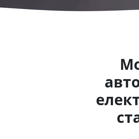
Мо
авт
елек
ст