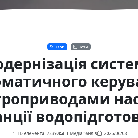
Тези
Тези
дернізація сист
оматичного керув
троприводами нас
анції водопідгото
ID елемента: 78392
1 Медіафайлів
2026/06/08