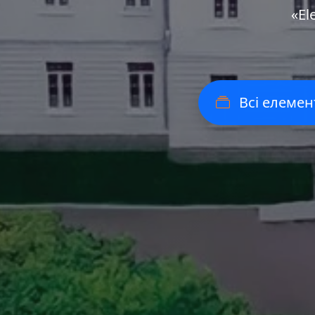
«Еl
Всі елемен