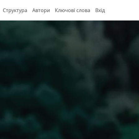
Структура
Автори
Ключові слова
Вхід