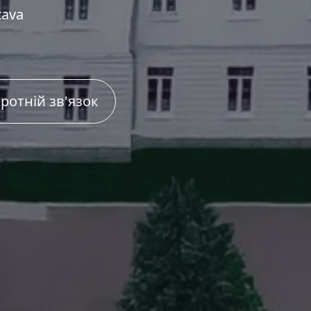
tava
ротній зв'язок