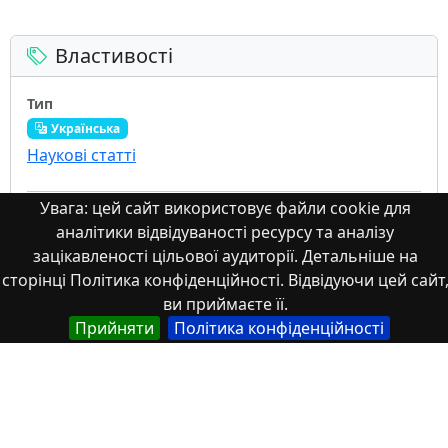
Властивості
Тип
Українська
Наукові статті
Увага: цей сайт використовує файли cookie для
Назва
аналітики відвідуваності ресурсу та аналізу
Англійська
зацікавленості цільової аудиторії. Детальніше на
Modernization of the mechanism for financing
сторінці Політика конфіденційності. Відвідуючи цей сайт
rural development in Ukraine
ви приймаєте її.
Прийняти
Політика конфіденційності
Українська
Модернізація механізму фінансування розвитку
сільських територій в Україні