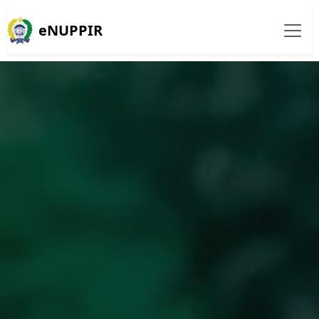
eNUPPIR