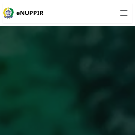
eNUPPIR