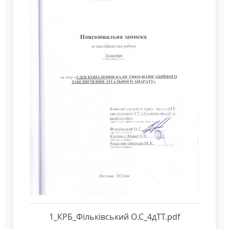
1_КРБ_Фільківський О.С_4дТТ.pdf