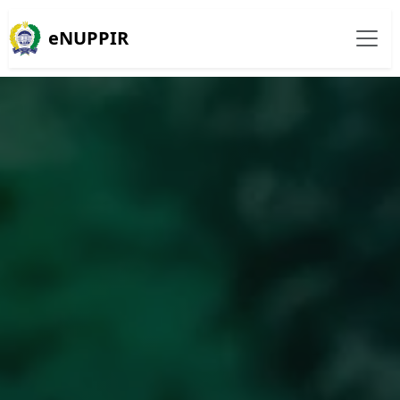
eNUPPIR