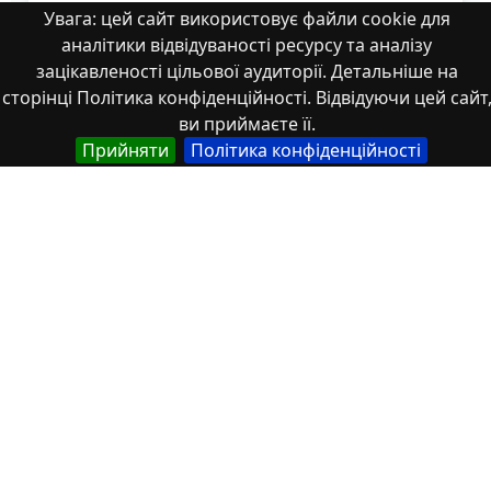
Увага: цей сайт використовує файли cookie для
аналітики відвідуваності ресурсу та аналізу
зацікавленості цільової аудиторії. Детальніше на
сторінці Політика конфіденційності. Відвідуючи цей сайт
Властивості
ви приймаєте її.
Прийняти
Політика конфіденційності
Тип
Українська
Роботи здобувачів освіти
Англійська
Student works
Спеціальність
Українська
172 Електронні комунікації та радіотехніка
Англійська