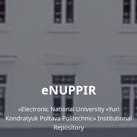
eNUPPIR
«Еlectronic National University «Yuri
Kondratyuk Poltava Politechnic» Institutional
Repository