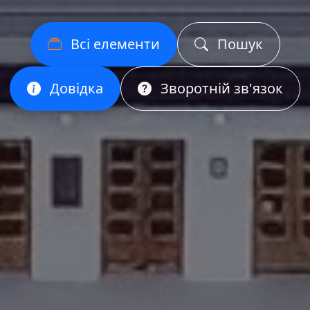
Всі елементи
Пошук
Довідка
Зворотній зв'язок