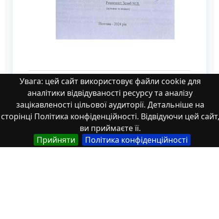
Увага: цей сайт використовує файли cookie для
9_КРБ_Слинько_М.О_401 МЕ .pdf
аналітики відвідуваності ресурсу та аналізу
зацікавленості цільової аудиторії. Детальніше на
сторінці Політика конфіденційності. Відвідуючи цей сайт
ви приймаєте її.
Прийняти
Політика конфіденційності
Властивості
Тип
Українська
Роботи здобувачів освіти
Англійська