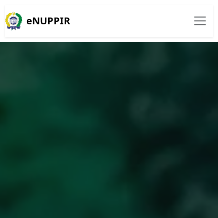
eNUPPIR