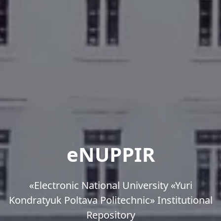
eNUPPIR
«Еlectronic National University «Yuri
Kondratyuk Poltava Politechnic» Institutional
Repository