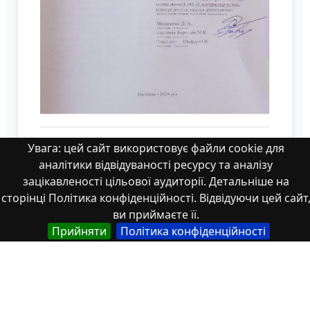
7_КРБ_Макаренко_ Д.А_401 МЕ.pdf
Увага: цей сайт використовує файли cookie для
аналітики відвідуваності ресурсу та аналізу
зацікавленості цільової аудиторії. Детальніше на
сторінці Політика конфіденційності. Відвідуючи цей сайт
ви приймаєте її.
Прийняти
Політика конфіденційності
Властивості
Тип
Українська
Роботи здобувачів освіти