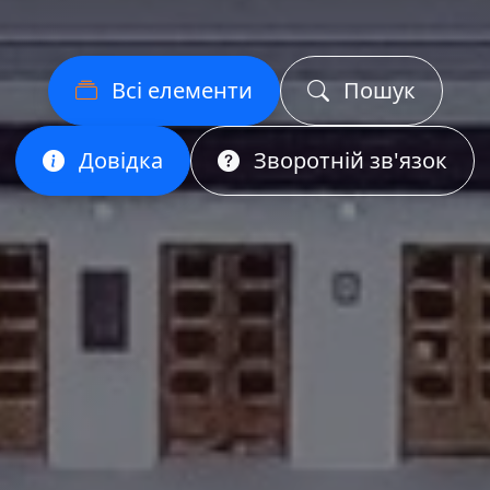
Всі елементи
Пошук
Довідка
Зворотній зв'язок