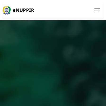
eNUPPIR