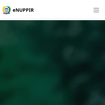
eNUPPIR