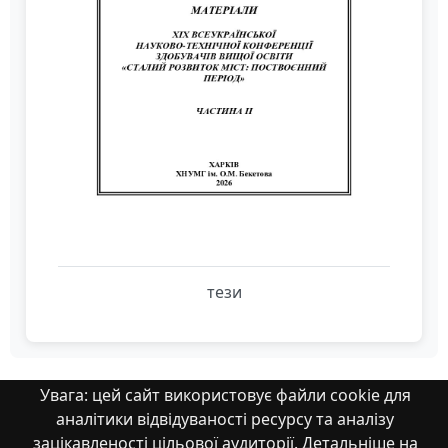
тези
Увага: цей сайт використовує файли cookie для
аналітики відвідуваності ресурсу та аналізу
Властивості
зацікавленості цільової аудиторії. Детальніше на