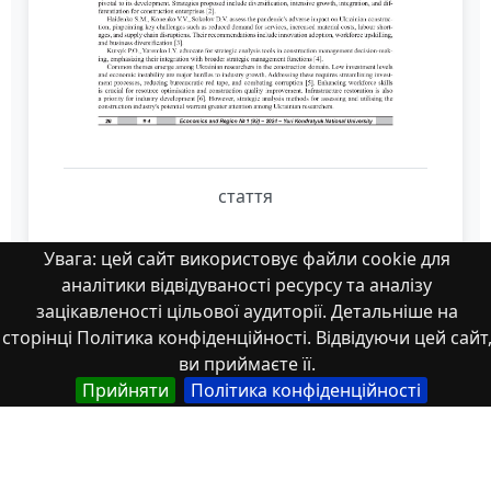
стаття
Увага: цей сайт використовує файли cookie для
аналітики відвідуваності ресурсу та аналізу
зацікавленості цільової аудиторії. Детальніше на
сторінці Політика конфіденційності. Відвідуючи цей сайт
Властивості
ви приймаєте її.
Прийняти
Політика конфіденційності
Тип
Українська
Наукова стаття