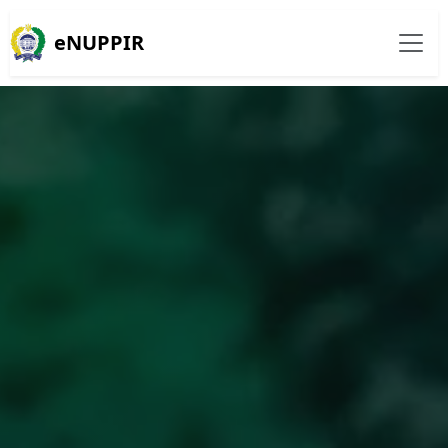
eNUPPIR