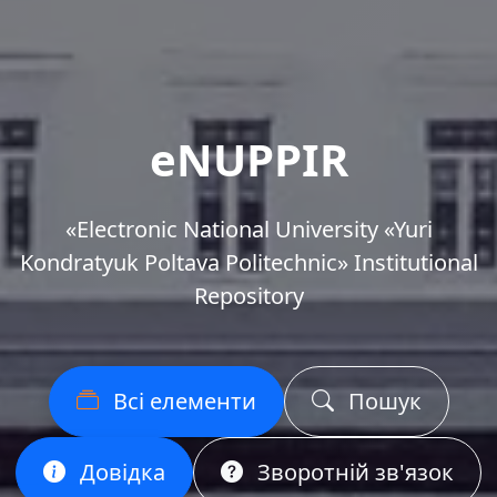
eNUPPIR
«Еlectronic National University «Yuri
Kondratyuk Poltava Politechnic» Institutional
Repository
Всі елементи
Пошук
Довідка
Зворотній зв'язок