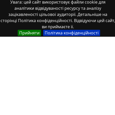
Увага: цей сайт використовує файли cookie для
аналітики відвідуваності ресурсу та аналізу
зацікавленості цільової аудиторії. Детальніше на
сторінці Політика конфіденційності. Відвідуючи цей сайт
ви приймаєте її.
Властивості
Прийняти
Політика конфіденційності
Тип
Українська
Наукова стаття
Англійська
Scientific article
Назва
Англійська
The role of hromadas in the socio-economic
development of regions (based on the example of
Odesa Oblast)