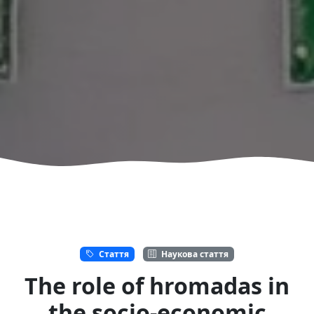
Стаття
Наукова стаття
The role of hromadas in
the socio-economic