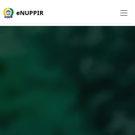
eNUPPIR