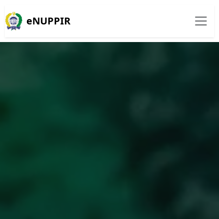
eNUPPIR