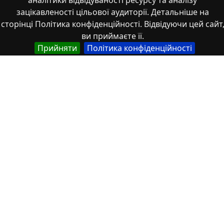
аналітики відвідуваності ресурсу та аналізу
зацікавленості цільової аудиторії. Детальніше на
сторінці Політика конфіденційності. Відвідуючи цей сайт
ви приймаєте її.
Прийняти
Політика конфіденційності
Властивості
Тип
Українська
Роботи здобувачів освіти
Англійська
Student works
Спеціальність
Українська
017 Фізична культура і спорт
Англійська