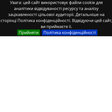
Увага: цей сайт використовує файли cookie для
аналітики відвідуваності ресурсу та аналізу
зацікавленості цільової аудиторії. Детальніше на
сторінці Політика конфіденційності. Відвідуючи цей сайт
Властивості
ви приймаєте її.
Прийняти
Політика конфіденційності
Тип
Українська
Роботи здобувачів освіти
Англійська
Student works
Спеціальність
Українська
017 Фізична культура і спорт
Англійська