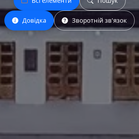
Всі елементи
Пошук
Довідка
Зворотній зв'язок