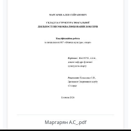
Маргарян А.С_.pdf