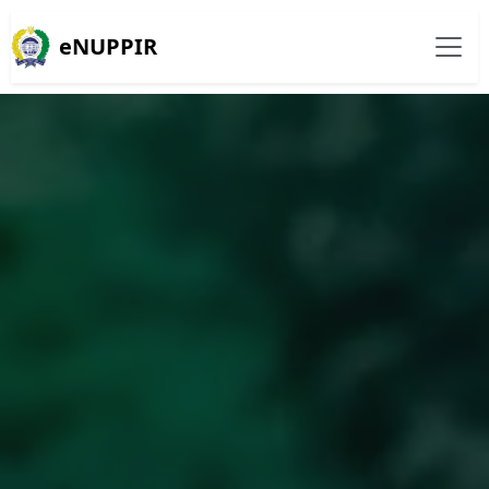
eNUPPIR