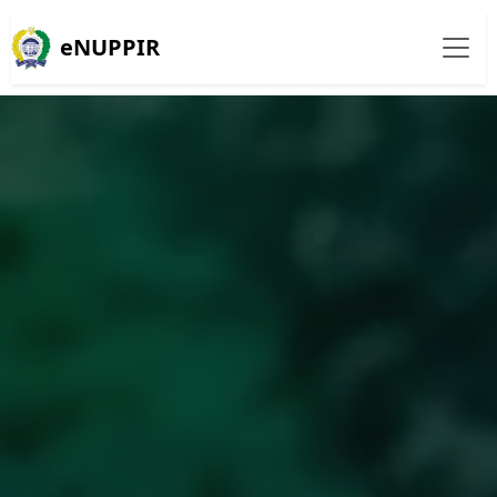
eNUPPIR