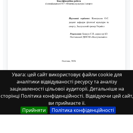
Увага: цей сайт використовує файли cookie для
аналітики відвідуваності ресурсу та аналізу
Висоцький В.І. библ.pdf
зацікавленості цільової аудиторії. Детальніше на
сторінці Політика конфіденційності. Відвідуючи цей сайт
ви приймаєте її.
Прийняти
Політика конфіденційності
Властивості