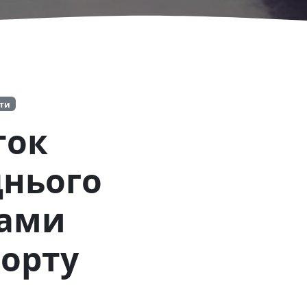
іти
ток
днього
бами
порту