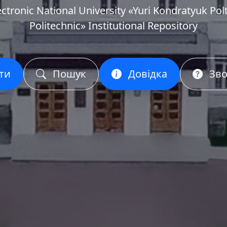
ectronic National University «Yuri Kondratyuk Pol
Politechnic» Institutional Repository
ти
Пошук
Довідка
Зво