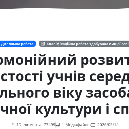
Дипломна робота
Кваліфікаційна робота здобувача вищої осв
рмонійний розви
стості учнів сере
льного віку засо
чної культури і с
ID елемента: 77499
1 Медіафайлів
2026/05/14