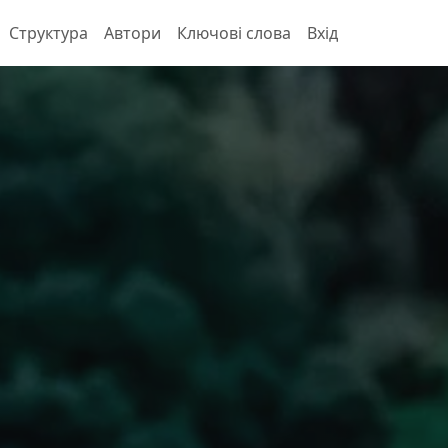
Структура
Автори
Ключові слова
Вхід