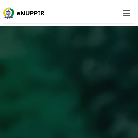
eNUPPIR