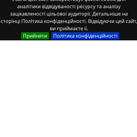
аналітики відвідуваності ресурсу та аналізу
зацікавленості цільової аудиторії. Детальніше на
стаття
сторінці Політика конфіденційності. Відвідуючи цей сайт
ви приймаєте її.
Прийняти
Політика конфіденційності
Властивості
Тип
Українська
Наукова стаття
Англійська
Scientific article
Назва
Англійська